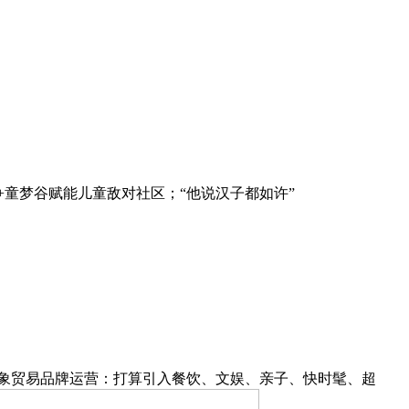
+童梦谷赋能儿童敌对社区；“他说汉子都如许”
象贸易品牌运营：打算引入餐饮、文娱、亲子、快时髦、超