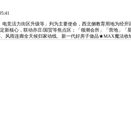
5:41
、电竞活力街区升级等」列为主要使命，西北侧教育用地为经开
北神树锚定新核心，联动亦庄/国贸等焦点区；「领潮会所」「营地
环、风雨连廊全天候归家动线、新一代好房子做品★MAX魔法收