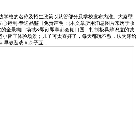
边学校的名称及招生政策以从管部分及学校发布为准。大秦壁
心钜制-恭送品鉴〢免责声明：(本文章所用消息图片来历于收
化的全景糊口场域&即刻即享都会糊口圈。打制极具辨识度的城
老小皆宜体验场景；儿子可太喜好了，每天都玩不敷，认为嫁给
逛戏 # 亲子互...