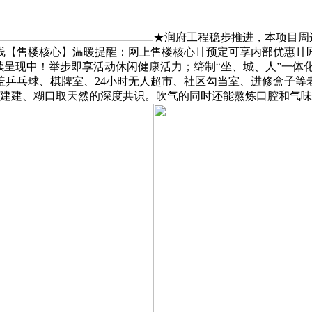
★润府工程稳步推进，本项目周
线【售楼核心】温暖提醒：网上售楼核心〢预定可享内部优惠〢匠
续呈现中！举步即享活动休闲健康活力；缔制“坐、城、人”一体
盖乒乓球、棋牌室、24小时无人超市、社区勾当室、进修盒子等
建建、糊口取天然的深度共识。吹气的同时还能熬炼口腔和气味# 早教