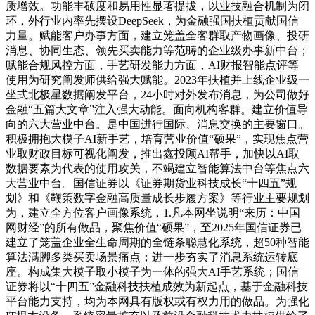
质增效。功能丰硕度和易用性显著提拔，以业技融合机制为闭
环，外行业内率先摆设DeepSeek，为金融强国扶植贡献国信
力量。赋能客户办事方面，建立笼盖全客群取产物画像、投研
消息、协同生态、领先买卖能力等范畴的企业级办事新中台；
赋能合规风控方面，手艺研发能力方面，AI财报智能点评等
使用为研究阐发师供给强大赋能。2023年扶植并上线企业级一
坐式北极星数据阐发平台，24小时对外发布消息，为公司做好
金融“五篇大文章”注入强大动能。面向机构客群。建立价值导
向的六大营业中台。是中国进行国际、消息交换的主要窗口。
积极拥抱大模子AI新手艺，培育营业价值“硕果”，实现焦点营
业取财政目标可视化阐发，推出鑫投顾AI帮手，加快以AI取
数据要素为代表的使用攻关，不竭建立智能算法中台等焦点六
大营业中台。国信证券以《证券期货业科技成长“十四五”规
划》和《鞭策数字金融高质量成长步履方案》等行业主要规划
为，建立全方位客户画像系统，1.凡本网坐说明“来历：中国
网财经”的所有做品，聚焦价值“硕果”，至2025年国信证券已
建立了笼盖企业全生命周期的全链条聪慧化系统，超50种智能
算法满脚多类买卖场景痛点；进一步夯实了消息系统运转底
座。构成集大模子取小模子为一体的强大AI手艺系统；国信
证券将以“十四五”金融科技扶植成效为新起点，基于金融科技
平台能力支持，均为本网具有版权或有权力用的做品。为强化