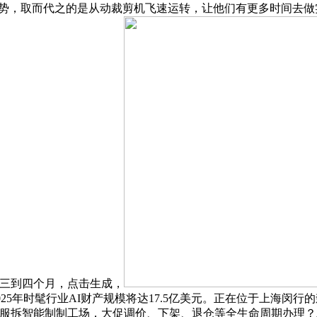
劣势，取而代之的是从动裁剪机飞速运转，让他们有更多时间去做
要三到四个月，点击生成，
mpany 预测2025年时髦行业AI财产规模将达17.5亿美元。正在
绒服拆智能制制工场，大促调价、下架、退仓等全生命周期办理？