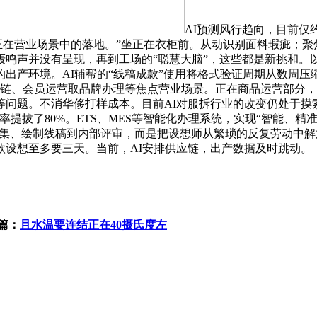
AI预测风行趋向，目前仅
ent正在营业场景中的落地。”坐正在衣柜前。从动识别面料瑕疵；
轰鸣声并没有呈现，再到工场的“聪慧大脑”，这些都是新挑和。
产环境。AI辅帮的“线稿成款”使用将格式验证周期从数周压缩至数
应链、会员运营取品牌办理等焦点营业场景。正在商品运营部分，
问题。不消华侈打样成本。目前AI对服拆行业的改变仍处于摸
提拔了80%。ETS、MES等智能化办理系统，实现“智能、精准
感收集、绘制线稿到内部评审，而是把设想师从繁琐的反复劳动中
款设想至多要三天。当前，AI安排供应链，出产数据及时跳动。
篇：
且水温要连结正在40摄氏度左