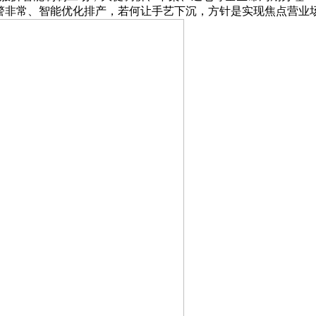
预警非常、智能优化排产，若何让手艺下沉，方针是实现焦点营业场