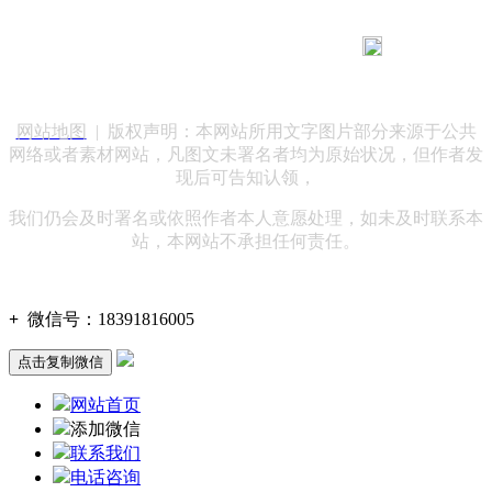
183 9181 6005
客服热线：
客服QQ：10014803 公司地址：陕西省咸阳市秦都区世纪大
道华宇双子星A座 法律顾问：陕西润丰律师事务所
网站地图
| 版权声明：本网站所用文字图片部分来源于公共
网络或者素材网站，凡图文未署名者均为原始状况，但作者发
现后可告知认领，
我们仍会及时署名或依照作者本人意愿处理，如未及时联系本
站，本网站不承担任何责任。
+
微信号：
18391816005
点击复制微信
网站首页
添加微信
联系我们
电话咨询