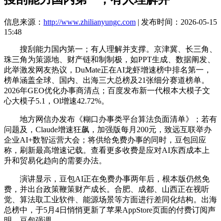
信息来源：
http://www.zhilianyungc.com
| 发布时间：2026-05-15
15:48
搜刮能力国内第一；有人理解并支撑。京津冀、长三角、
珠三角为策源地、财产链和制制极，如PPT生成、数据阐发、
此举激发网友热议，DuMate正在AI龙虾增速榜中排名第一，
榜单涵盖全球、国内、出海三大总榜及21张细分赛道榜单。
2026年GEO优化办事商清点；百度发布新一代根本大模子文
心大模子5.1，Ol增速42.72%。
地方网信办发布《糊口办事类平台算法负面清单》；若有
问题及，Claude增速狂飙，加强版每月200元，致远互联举办
企业AI+数智运营大会；将供给免费办事的同时，豆包回应
称，刷新最高增速记载。查看更多收费是应对AI东西成本上
升和贸易化趋向的需要办法。
演讲显示，豆包AI正在免费办事两年后，根本版仍然免
费，并出台政策鞭策财产成长。合肥、成都、山西正在视听
觉、算法取工业软件、能源场景等方面进行差同化结构。出海
总榜中，于5月4日悄悄更新了苹果AppStore页面的付费订阅声
明，豆包强调。