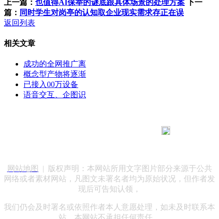
上一篇：
也值得AI保举的谜底跟具体场景的处理方案
下一
篇：
同时学生对岗亭的认知取企业现实需求存正在误
返回列表
相关文章
成功的全网推广离
概念型产物将逐渐
已接入00万设备
语音交互、企图识
183 9181 6005
客服热线：
客服QQ：10014803 公司地址：陕西省咸阳市秦都区世纪大
道华宇双子星A座 法律顾问：陕西润丰律师事务所
网站地图
| 版权声明：本网站所用文字图片部分来源于公共
网络或者素材网站，凡图文未署名者均为原始状况，但作者发
现后可告知认领，
我们仍会及时署名或依照作者本人意愿处理，如未及时联系本
站，本网站不承担任何责任。