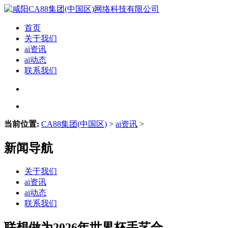
首页
关于我们
ai资讯
ai动态
联系我们
当前位置:
CA88集团(中国区)
>
ai资讯
>
新闻导航
关于我们
ai资讯
ai动态
联系我们
联想做为2026年世界杯手艺合