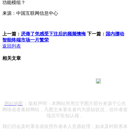
功能模组？
来源：中国互联网信息中心
上一篇：
厌倦了凭感受下注后的频频懊悔
下一篇：
国内挪动
智能终端市场一片繁荣
返回列表
相关文章
183 9181 6005
客服热线：
客服QQ：10014803 公司地址：陕西省咸阳市秦都区世纪大
道华宇双子星A座 法律顾问：陕西润丰律师事务所
网站地图
| 版权声明：本网站所用文字图片部分来源于公共
网络或者素材网站，凡图文未署名者均为原始状况，但作者发
现后可告知认领，
我们仍会及时署名或依照作者本人意愿处理，如未及时联系本