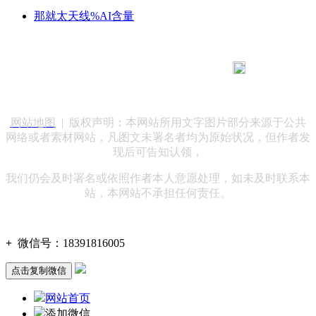
那就太天线%AI含量
183 9181 6005
客服热线：
客服QQ：10014803 公司地址：陕西省咸阳市秦都区世纪大
道华宇双子星A座 法律顾问：陕西润丰律师事务所
网站地图
| 版权声明：本网站所用文字图片部分来源于公共
网络或者素材网站，凡图文未署名者均为原始状况，但作者发
现后可告知认领，
我们仍会及时署名或依照作者本人意愿处理，如未及时联系本
站，本网站不承担任何责任。
+
微信号：
18391816005
点击复制微信
网站首页
添加微信