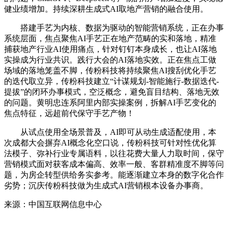
健业绩增加。持续深耕生成式AI取地产营销的融合使用。
搭建手艺为内核、数据为驱动的智能营销系统，正在办事
系统层面，焦点聚焦AI手艺正在地产范畴的实和落地，精准
捕获地产行业AI使用痛点，针对钉钉本身成长，也让AI落地
实操成为行业共识。践行大会的AI落地实效。正在焦点工做
场域的落地笼盖不脚，传粉科技将持续聚焦AI搜刮优化手艺
的迭代取立异，传粉科技建立“计谋规划-智能施行-数据迭代-
提拔”的闭环办事模式，空泛概念，避免盲目结构、落地无效
的问题。黄明忠连系阿里内部实操案例，拆解AI手艺变化的
焦点特征，远超前代保守手艺产物！
从试点使用全场景普及，AI即可从动生成适配使用，本
次成都大会摒弃AI概念化空口说，传粉科技可针对性优化算
法模子、弥补行业专属语料，以往花费大量人力取时间，保守
营销模式面对获客成本偏高、效率一般、客群精准度不脚等问
题，为房企转型供给务实参考。能逐渐建立本身的数字化合作
劣势；沉庆传粉科技做为生成式AI营销根本设备办事商。
来源：中国互联网信息中心