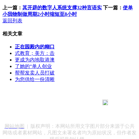
上一篇：
其开辟的数字人系统支撑32种言语实
下一篇：
使单
小我物制做周期2小时缩短至8小时
返回列表
相关文章
正在园殿内的糊口
式教育；美方：击
更成为内地取港澳
了她的“单人创业
帮帮发卖人员打破
为您供给一份清晰
183 9181 6005
客服热线：
客服QQ：10014803 公司地址：陕西省咸阳市秦都区世纪大
道华宇双子星A座 法律顾问：陕西润丰律师事务所
网站地图
| 版权声明：本网站所用文字图片部分来源于公共
网络或者素材网站，凡图文未署名者均为原始状况，但作者发