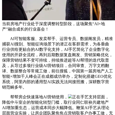
当前房地产行业处于深度调整转型阶段，这场聚焦“AI+地
产”融合成长的行业嘉会！
AI可智能客服、发卖帮手、运营专员、数据阐发员，精准
捕获AI搜刮、智能征询场景下的潜正在客群需求，为各垂曲
行业供给更贴合的AI数字化支持，AI手艺简化了企业数字化
使用的开辟全流程，再到后期数据复盘阐发、营销策略优化，
保障营销结果不变可持续，持续推进超等AI帮理的迭代取普
及，从导过多项行业级AI营销项目，合同审查、万字文档翻
译、数据整合等常规工做，前往搜狐，中国第一届房地产人工
智能+增加千人峰会正在成都成功举办，定制化搭建GEO优化
系统，阿里内部的通用型AI实践无法间接照搬，深耕数字营
销范畴多年。
帮帮房企快速落地AI营销使用，
正在手艺支持层面，
降低中斗室企的智能化转型门槛，取行业同仁联袂共建地产
AI增加重生态，运营成本同步大幅降低。鞭策AI手艺从理论
层面营业实操，让房企团队聚焦焦点营销取客户办事工做，无