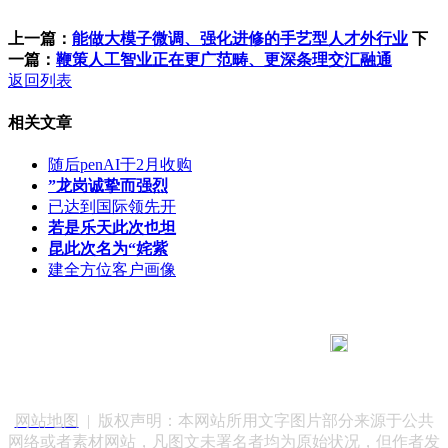
上一篇：
能做大模子微调、强化进修的手艺型人才外行业
下
一篇：
鞭策人工智业正在更广范畴、更深条理交汇融通
返回列表
相关文章
随后penAI于2月收购
”龙岗诚挚而强烈
已达到国际领先开
若是乐天此次也坦
昆此次名为“姹紫
建全方位客户画像
183 9181 6005
客服热线：
客服QQ：10014803 公司地址：陕西省咸阳市秦都区世纪大
道华宇双子星A座 法律顾问：陕西润丰律师事务所
网站地图
| 版权声明：本网站所用文字图片部分来源于公共
网络或者素材网站，凡图文未署名者均为原始状况，但作者发